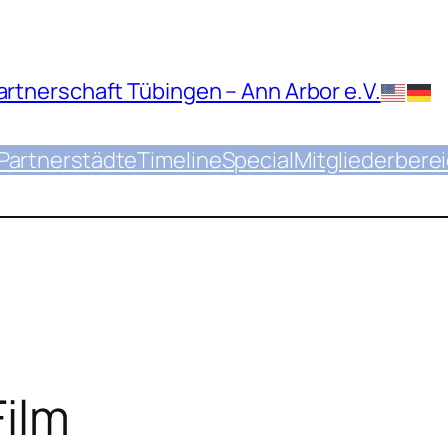
rtnerschaft Tübingen – Ann Arbor e.V.
Partnerstädte
Timeline
Special
Mitgliederbere
Film