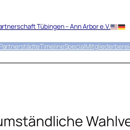
rtnerschaft Tübingen – Ann Arbor e.V.
Partnerstädte
Timeline
Special
Mitgliederbere
 umständliche Wahlv